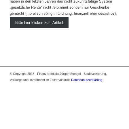
haben in den letzten Jahren das nicht zukunftsfähige System
„gesetzliche Rente“ nicht reformiert sondern nur Geschenke
gemacht (moralisch völlig in Ordnung, finanziell eher desaströs).
Bitte hier klicken zum Artikel
© Copyright 2018 - Finanzarchitekt Jürgen Stengel - Baufinanzierung,
Vorsorge und Investment im Zollernalbkreis
Datenschutzerklärung